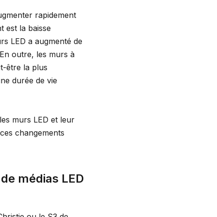
augmenter rapidement
 est la baisse
murs LED a augmenté de
 En outre, les murs à
t-être la plus
une durée de vie
les murs LED et leur
e ces changements
s de médias LED
hristie ou le S3 de