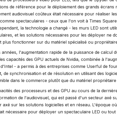
utions de référence pour le déploiement des grands écrans
ment audiovisuel coûteux était nécessaire pour réaliser le
omme spectaculaires - ceux que l'on voit à Times Squar
ependant, la technologie a changé - les murs LED sont util
laires, et les solutions nécessaires pour les déployer ne do
 plus fonctionner sur du matériel spécialisé ou propriétaire
 années, l'augmentation rapide de la puissance de calcul d
es capacités des GPU actuels de Nvidia, combinée à l'aug
d'Intel - a permis à des entreprises comme Userful de fou
 de synchronisation et de résolution en utilisant des logicie
nible dans le commerce plutôt que du matériel propriétaire 
acités des processeurs et des GPU au cours de la dernièr
formation de l'audiovisuel, qui est passé d'un secteur axé su
r axé sur les solutions logicielles et en réseau. L'époque o
tait nécessaire pour déployer un spectaculaire LED ou tou