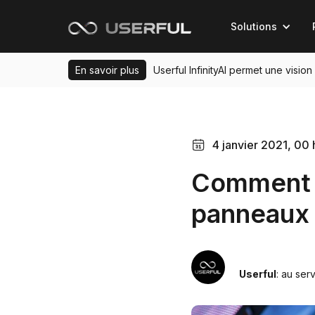
Solutions
En savoir plus
Userful InfinityAI permet une visio
4 janvier 2021, 00 
Comment U
panneaux 
Userful
: au ser