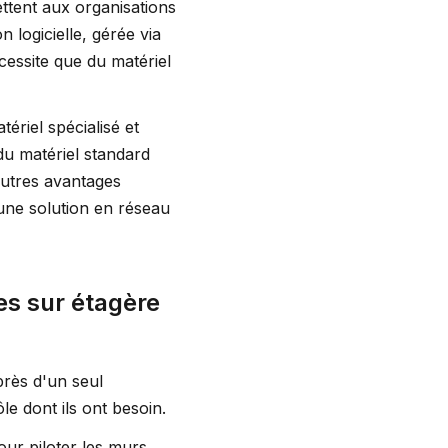
ettent aux organisations
 logicielle, gérée via
écessite que du matériel
ériel spécialisé et
 du matériel standard
autres avantages
'une solution en réseau
es sur étagère
près d'un seul
le dont ils ont besoin.
our piloter les murs