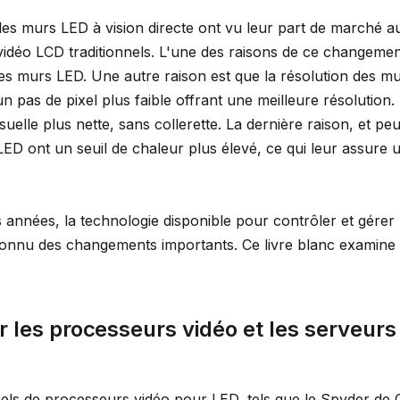
les murs LED à vision directe ont vu leur part de marché 
idéo LCD traditionnels. L'une des raisons de ce changement
des murs LED. Une autre raison est que la résolution des 
 pas de pixel plus faible offrant une meilleure résolution.
suelle plus nette, sans collerette. La dernière raison, et peu
ED ont un seuil de chaleur plus élevé, ce qui leur assure 
 années, la technologie disponible pour contrôler et gérer 
onnu des changements importants. Ce livre blanc examin
r les processeurs vidéo et les serveur
els de processeurs vidéo pour LED, tels que le Spyder de C