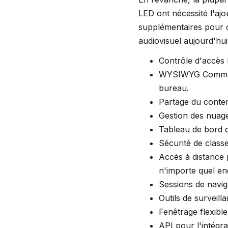
LED ont nécessité l'ajou
supplémentaires pour o
audiovisuel aujourd'hu
Contrôle d'accès 
WYSIWYG Command 
bureau.
Partage du conten
Gestion des nuag
Tableau de bord d
Sécurité de class
Accès à distance 
n'importe quel end
Sessions de navig
Outils de surveill
Fenêtrage flexibl
API pour l'intégrat