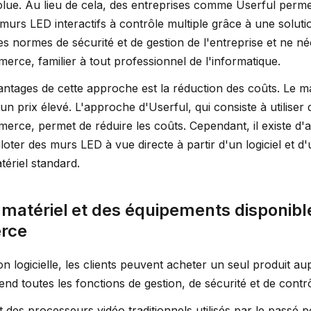
volue. Au lieu de cela, des entreprises comme Userful perm
urs LED interactifs à contrôle multiple grâce à une solution
les normes de sécurité et de gestion de l'entreprise et ne n
erce, familier à tout professionnel de l'informatique.
ntages de cette approche est la réduction des coûts. Le mat
 un prix élevé. L'approche d'Userful, qui consiste à utiliser
merce, permet de réduire les coûts. Cependant, il existe d'
loter des murs LED à vue directe à partir d'un logiciel et d
tériel standard.
 matériel et des équipements disponibl
rce
n logicielle, les clients peuvent acheter un seul produit au
nd toutes les fonctions de gestion, de sécurité et de contrô
 des processeurs vidéo traditionnels utilisés par le passé p