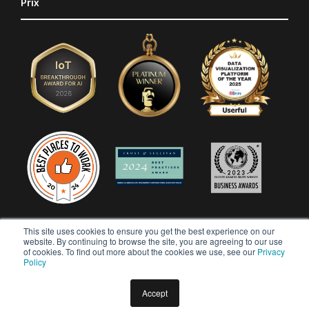
Prix
This site uses cookies to ensure you get the best experience on our
website. By continuing to browse the site, you are agreeing to our use
of cookies. To find out more about the cookies we use, see our
Privacy
Policy
Accept