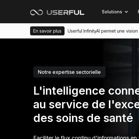
Solutions
En savoir plus
Userful InfinityAI permet une visio
Notre expertise sectorielle
L'intelligence conn
au service de l'exc
des soins de santé
Faciliter le flux continu d'informations en