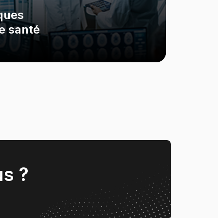
iques
de santé
us ?