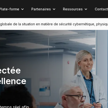
Plate-forme
Partenaires
Ressources
Contact
n globale de la situation en matière de sécurité cybernétique, physiq
ectée
ellence
 temps réel afin