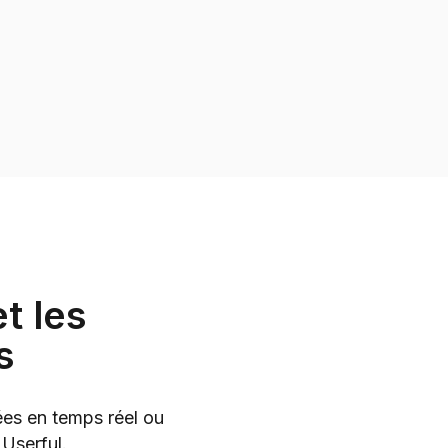
t les
s
nées en temps réel ou
 Userful.