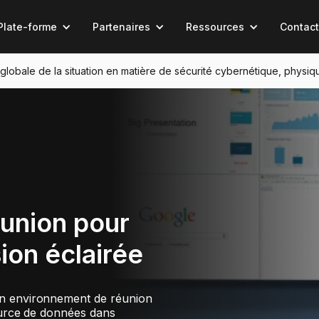
Plate-forme
Partenaires
Ressources
Contact
n globale de la situation en matière de sécurité cybernétique, physiq
éunion pour
ion éclairée
n environnement de réunion
source de données dans