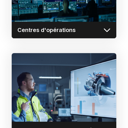
d'accès et d'autres contenus opérationnels
essentiels sur un ou plusieurs murs
d'images.
En savoir plus
Centres d'opérations
Tableaux de bord de données
Intégrer et partager en toute sécurité des
outils de business intelligence tels que
PowerBI, Tableau, Ignition sur n'importe
quel écran de la plateforme Userful.
En savoir plus