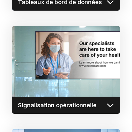
Tableaux de bord de données
Signalisation opérationnelle
Tirez parti du réseau de distribution de
contenu (CDN) de Userful pour envoyer du
contenu synchronisé à plus de 10 000
écrans à faible coût sur le réseau.
En savoir plus
Signalisation opérationnelle